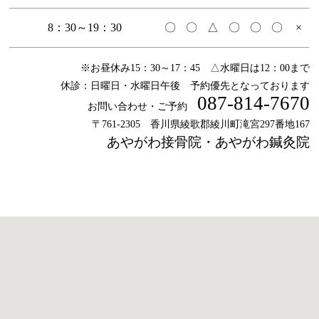
8：30～19：30
〇
〇
△
〇
〇
〇
×
※お昼休み15：30～17：45 △水曜日は12：00まで
休診：日曜日・水曜日午後 予約優先となっております
087-814-7670
お問い合わせ・ご予約
〒761-2305 香川県綾歌郡綾川町滝宮297番地167
あやがわ接骨院・あやがわ鍼灸院