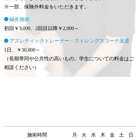
※一部、保険外料金をいただきます。
鍼灸施術
初回￥3,000、2回目以降￥2,000～
アスレティックトレーナー・ストレングスコーチ派遣
1日、￥30,000～
（長期帯同や公共性の高いもの、学生についての料金はご
相談ください）
施術時間
月
火
水
木
金
土
日